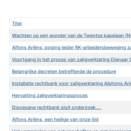
Titel
Wachten op een wonder van de Twentse kapelaan (N
Alfons Ariëns: poging leider RK-arbeidersbeweging za
Voortgang in het proces van zaligverklaring Dienaar
Belangrijke decreten betreffende de procedure
Installatie rechtbank voor zaligverklaring Alphons Ar
Hervatting zaligverklaringsproces
Diocesane rechtbank sluit onderzoek....
Alfons Ariëns, een heilige van onze tijd