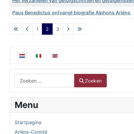
Het verzamelen van getuigschriften en getuigenisse
Paus Benedictus ontvangt biografie Alphons Ariëns
Artikelen
1
2
3
Selecteer de taal
Zoeken
Zoeken
Menu
Startpagina
Ariëns-Comité