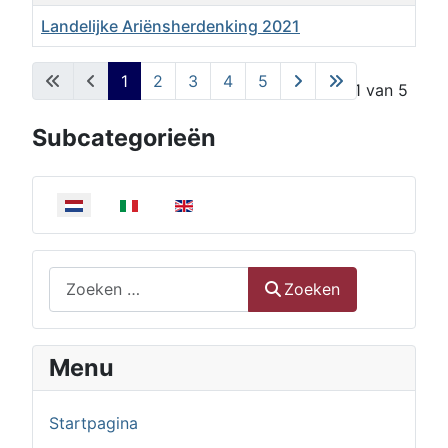
Landelijke Ariënsherdenking 2021
Artikelen
1
2
3
4
5
Pagina 1 van 5
Subcategorieën
Selecteer de taal
Zoeken
Zoeken
Menu
Startpagina