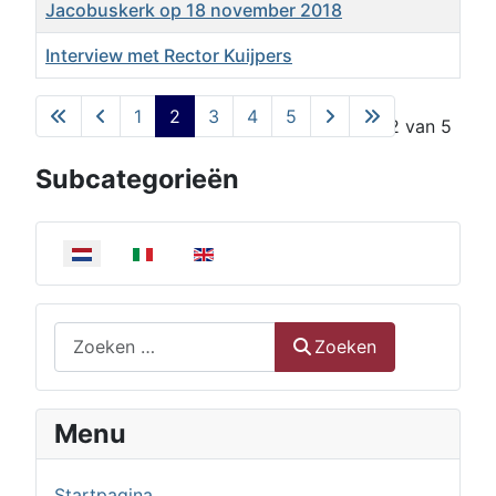
Jacobuskerk op 18 november 2018
Interview met Rector Kuijpers
Artikelen
1
2
3
4
5
Pagina 2 van 5
Subcategorieën
Selecteer de taal
Zoeken
Zoeken
Menu
Startpagina