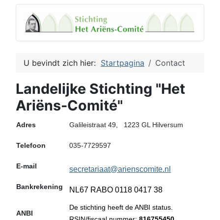
U bevindt zich hier:
Startpagina
Contact
Landelijke Stichting "Het
Ariëns-Comité"
Adres
Galileistraat 49, 1223 GL Hilversum
Telefoon
035-7729597
E-mail
secretariaat@arienscomite.nl
Bankrekening
NL67 RABO 0118 0417 38
De stichting heeft de ANBI status.
ANBI
RSIN/fiscaal nummer:
816755450