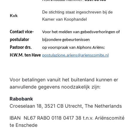
De stichting staat ingeschreven bij de
Kvk
Kamer van Koophandel
41179627
Contact vice-
Voor het melden van gebedsverhoringen of
postulator
bijzondere gebeurtenissen
Pastoor drs.
op voorspraak van Alphons Ariëns:
H.W.M. ten Have
postulazione.ariens@arienscomite.nl
Voor betalingen vanuit het buitenland kunnen er
aanvullende gegevens noodzakelijk zijn:
Rabobank
Croeselaan 18, 3521 CB Utrecht, The Netherlands
IBAN NL67 RABO 0118 0417 38 t.n.v. Ariënscomité
te Enschede