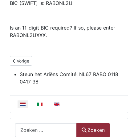
BIC (SWIFT) is: RABONL2U
Is an 11-digit BIC required? If so, please enter
RABONL2UXXX.
Vorig artikel: Samenstelling Stichting "Het Ariëns-Comité"
Vorige
Steun het Ariëns Comité:
NL67 RABO 0118
0417 38
Selecteer de taal
Zoeken
Zoeken