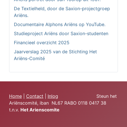
De Textielheld, door de Saxion-projectgroep
Ariëns.
Documentaire Alphons Ariëns op YouTube.
Studieproject Ariëns door Saxion-studenten
Financieel overzicht 2025
Jaarverslag 2025 van de Stichting Het
Ariëns-Comité
Home
|
Contact
|
Inlog
Steun het
Ariënscomité, iban NL67 RABO 0118 0417 38
t.n.v.
Het Arie
nscomite