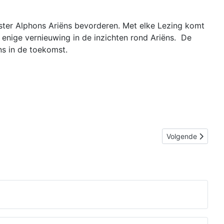
ester Alphons Ariëns bevorderen. Met elke Lezing komt
 enige vernieuwing in de inzichten rond Ariëns. De
ns in de toekomst.
Volgende artikel:
Volgende