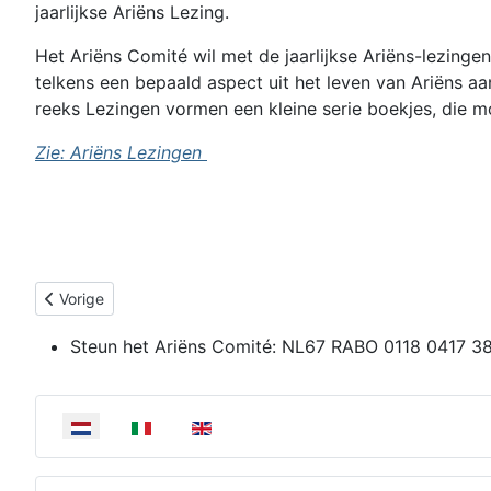
jaarlijkse Ariëns Lezing.
Het Ariëns Comité wil met de jaarlijkse Ariëns-lezin
telkens een bepaald aspect uit het leven van Ariëns a
reeks Lezingen vormen een kleine serie boekjes, die mo
Zie: Ariëns Lezingen
Vorig artikel: Donaties / Donateur worden?
Vorige
Steun het Ariëns Comité:
NL67 RABO 0118 0417 3
Selecteer de taal