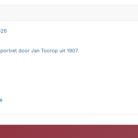
026
 portret door Jan Toorop uit 1907.
té