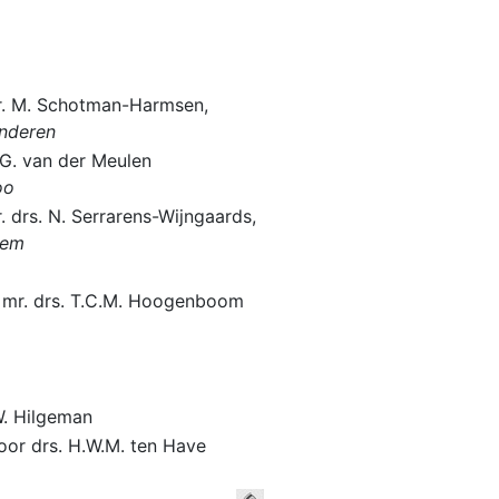
. M. Schotman-Harmsen,
nderen
 G. van der Meulen
oo
. drs. N. Serrarens-Wijngaards,
hem
 mr. drs. T.C.M. Hoogenboom
W. Hilgeman
oor drs. H.W.M. ten Have