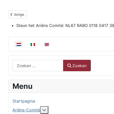
Vorig artikel: Het houden van bijeenkomsten
Vorige
Steun het Ariëns Comité:
NL67 RABO 0118 0417 3
Selecteer de taal
Zoeken
Zoeken
Menu
Startpagina
Meer over: Ariëns-Comité
Ariëns-Comité