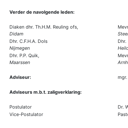
Verder de navolgende leden:
Diaken dhr. Th.H.M. Reuling ofs,
Mevr
Didam
Stee
Dhr. C.F.H.A. Dols
Dhr.
Nijmegen
Heil
Dhr. P.P. Quik,
Mevr
Maarssen
Arn
Adviseur:
mgr.
Adviseurs m.b.t. zaligverklaring:
Postulator
Dr. 
Vice-Postulator
Past