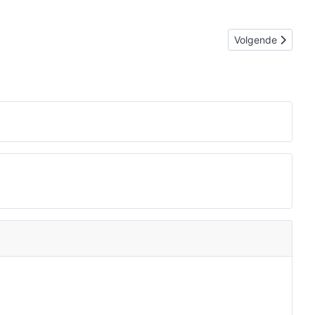
Volgende artikel:
Volgende