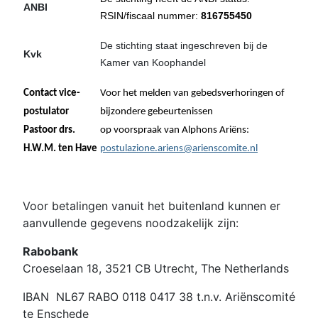
ANBI
RSIN/fiscaal nummer:
816755450
De stichting staat ingeschreven bij de
Kvk
Kamer van Koophandel
41179627
Contact vice-
Voor het melden van gebedsverhoringen of
postulator
bijzondere gebeurtenissen
Pastoor drs.
op voorspraak van Alphons Ariëns:
H.W.M. ten Have
postulazione.ariens@arienscomite.nl
Voor betalingen vanuit het buitenland kunnen er
aanvullende gegevens noodzakelijk zijn:
Rabobank
Croeselaan 18, 3521 CB Utrecht, The Netherlands
IBAN NL67 RABO 0118 0417 38 t.n.v. Ariënscomité
te Enschede