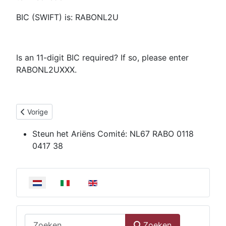
BIC (SWIFT) is: RABONL2U
Is an 11-digit BIC required? If so, please enter
RABONL2UXXX.
Vorig artikel: Samenstelling Stichting "Het Ariëns-Comité"
Vorige
Steun het Ariëns Comité:
NL67 RABO 0118
0417 38
Selecteer de taal
Zoeken
Zoeken