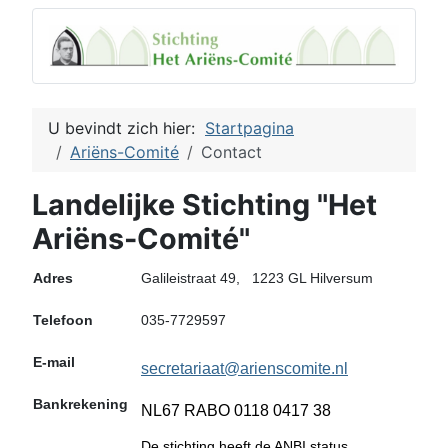
U bevindt zich hier:
Startpagina
Ariëns-Comité
Contact
Landelijke Stichting "Het
Ariëns-Comité"
Adres
Galileistraat 49, 1223 GL Hilversum
Telefoon
035-7729597
E-mail
secretariaat@arienscomite.nl
Bankrekening
NL67 RABO 0118 0417 38
De stichting heeft de ANBI status.