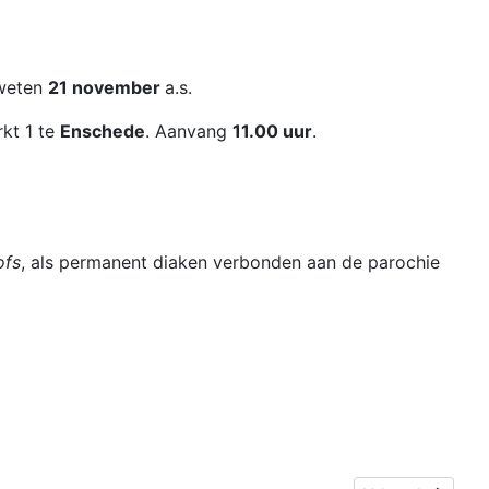
 weten
2
1 november
a.s.
kt 1 te
Enschede
. Aanvang
11.00 uur
.
ofs
, als permanent diaken verbonden aan de parochie