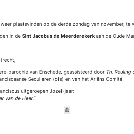
aar weer plaatsvinden op de derde zondag van november, te
uden in de
Sint
Jacobus de Meerderekerk
aan de Oude Mar
trecht,
ere-parochie van Enschede
,
geassisteerd door
Th. Reuling 
ranciscaanse Seculieren (ofs) en van het Ariëns Comité.
ranciscus uitgeroepen Jozef-jaar:
ar van de Heer.”