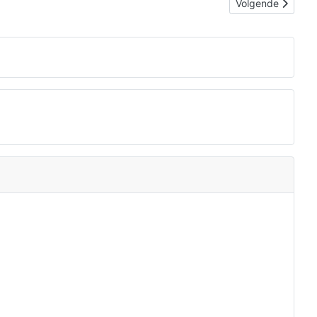
Volgende artikel: 
Volgende