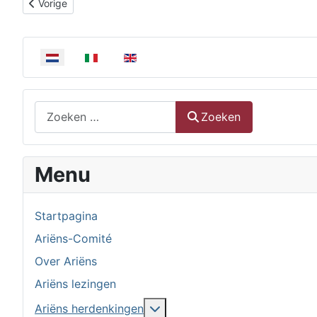
Vorig artikel: Wijzigingen voor de Ariënsherdenking in Ensc
Vorige
Selecteer de taal
Zoeken
Zoeken
Menu
Startpagina
Ariëns-Comité
Over Ariëns
Ariëns lezingen
Meer over: Ariëns herdenkin
Ariëns herdenkingen