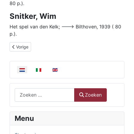
80 p.).
Snitker, Wim
Het spel van den Kelk; ---> Bilthoven, 1939 ( 80
p.).
Vorig artikel: Geschiedenis van Alphons Ariëns
Vorige
Selecteer de taal
Zoeken
Zoeken
Menu