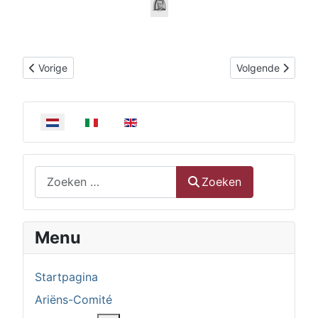
Vorig artikel: Graf te Maarssen - R.K. Begraafplaats
Volgende artikel: 
Vorige
Volgende
Selecteer de taal
Zoeken
Zoeken
Menu
Startpagina
Ariëns-Comité