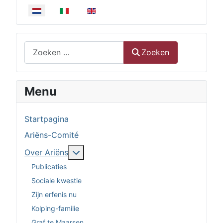
Selecteer de taal
Zoeken
Zoeken
Menu
Startpagina
Ariëns-Comité
Meer over: Over Ariëns
Over Ariëns
Publicaties
Sociale kwestie
Zijn erfenis nu
Kolping-familie
Graf te Maarsen