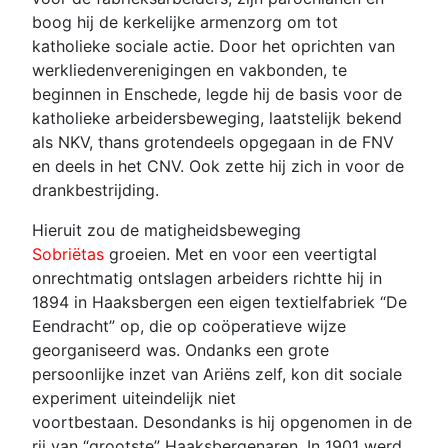
boog hij de kerkelijke armenzorg om tot
katholieke sociale actie. Door het oprichten van
werkliedenverenigingen en vakbonden, te
beginnen in Enschede, legde hij de basis voor de
katholieke arbeidersbeweging, laatstelijk bekend
als NKV, thans grotendeels opgegaan in de FNV
en deels in het CNV. Ook zette hij zich in voor de
drankbestrijding.
Hieruit zou de matigheidsbeweging
Sobriëtas
groeien. Met en voor een veertigtal
onrechtmatig ontslagen arbeiders richtte hij in
1894 in Haaksbergen een eigen textielfabriek “De
Eendracht” op, die op coöperatieve wijze
georganiseerd was. Ondanks een grote
persoonlijke inzet van Ariëns zelf, kon dit sociale
experiment uiteindelijk niet
voortbestaan. Desondanks is hij opgenomen in de
rij van “grootste” Haaksbergenaren. In 1901 werd