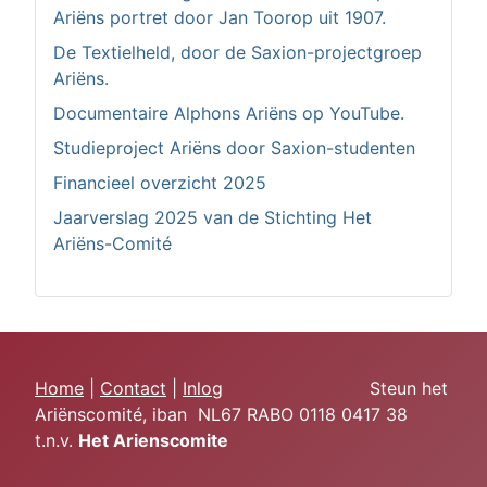
Ariëns portret door Jan Toorop uit 1907.
De Textielheld, door de Saxion-projectgroep
Ariëns.
Documentaire Alphons Ariëns op YouTube.
Studieproject Ariëns door Saxion-studenten
Financieel overzicht 2025
Jaarverslag 2025 van de Stichting Het
Ariëns-Comité
Home
|
Contact
|
Inlog
Steun het
Ariënscomité, iban NL67 RABO 0118 0417 38
t.n.v.
Het Arie
nscomite