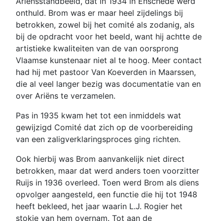
Ariënsstandbeeld, dat in 1934 in Enschede werd
onthuld. Brom was er maar heel zijdelings bij
betrokken, zowel bij het comité als zodanig, als
bij de opdracht voor het beeld, want hij achtte de
artistieke kwaliteiten van de van oorsprong
Vlaamse kunstenaar niet al te hoog. Meer contact
had hij met pastoor Van Koeverden in Maarssen,
die al veel langer bezig was documentatie van en
over Ariëns te verzamelen.
Pas in 1935 kwam het tot een inmiddels wat
gewijzigd Comité dat zich op de voorbereiding
van een zaligverklaringsproces ging richten.
Ook hierbij was Brom aanvankelijk niet direct
betrokken, maar dat werd anders toen voorzitter
Ruijs in 1936 overleed. Toen werd Brom als diens
opvolger aangesteld, een functie die hij tot 1948
heeft bekleed, het jaar waarin L.J. Rogier het
stokje van hem overnam. Tot aan de