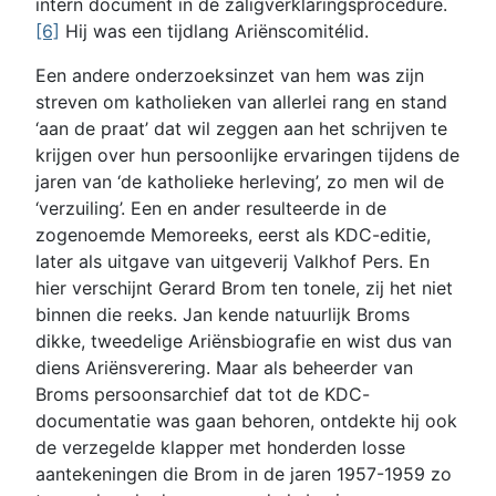
intern document in de zaligverklaringsprocedure.
[6]
Hij was een tijdlang Ariënscomitélid.
Een andere onderzoeksinzet van hem was zijn
streven om katholieken van allerlei rang en stand
‘aan de praat’ dat wil zeggen aan het schrijven te
krijgen over hun persoonlijke ervaringen tijdens de
jaren van ‘de katholieke herleving’, zo men wil de
‘verzuiling’. Een en ander resulteerde in de
zogenoemde Memoreeks, eerst als KDC-editie,
later als uitgave van uitgeverij Valkhof Pers. En
hier verschijnt Gerard Brom ten tonele, zij het niet
binnen die reeks. Jan kende natuurlijk Broms
dikke, tweedelige Ariënsbiografie en wist dus van
diens Ariënsverering. Maar als beheerder van
Broms persoonsarchief dat tot de KDC-
documentatie was gaan behoren, ontdekte hij ook
de verzegelde klapper met honderden losse
aantekeningen die Brom in de jaren 1957-1959 zo