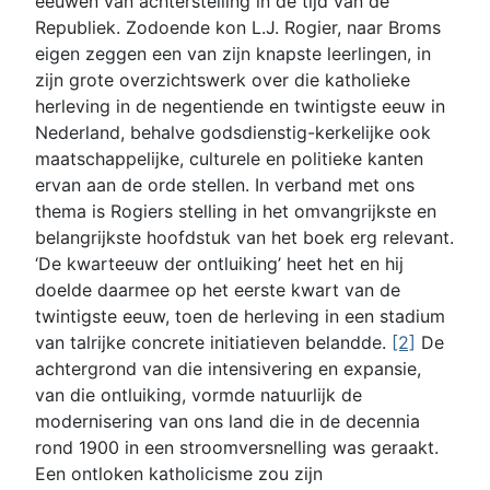
eeuwen van achterstelling in de tijd van de
Republiek. Zodoende kon L.J. Rogier, naar Broms
eigen zeggen een van zijn knapste leerlingen, in
zijn grote overzichtswerk over die katholieke
herleving in de negentiende en twintigste eeuw in
Nederland, behalve godsdienstig-kerkelijke ook
maatschappelijke, culturele en politieke kanten
ervan aan de orde stellen. In verband met ons
thema is Rogiers stelling in het omvangrijkste en
belangrijkste hoofdstuk van het boek erg relevant.
‘De kwarteeuw der ontluiking’ heet het en hij
doelde daarmee op het eerste kwart van de
twintigste eeuw, toen de herleving in een stadium
van talrijke concrete initiatieven belandde.
[2]
De
achtergrond van die intensivering en expansie,
van die ontluiking, vormde natuurlijk de
modernisering van ons land die in de decennia
rond 1900 in een stroomversnelling was geraakt.
Een ontloken katholicisme zou zijn