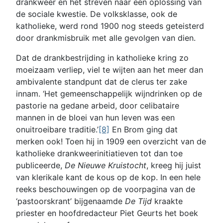
drankweer en het streven naar een oplossing van
de sociale kwestie. De volksklasse, ook de
katholieke, werd rond 1900 nog steeds geteisterd
door drankmisbruik met alle gevolgen van dien.
Dat de drankbestrijding in katholieke kring zo
moeizaam verliep, viel te wijten aan het meer dan
ambivalente standpunt dat de clerus ter zake
innam. ‘Het gemeenschappelijk wijndrinken op de
pastorie na gedane arbeid, door celibataire
mannen in de bloei van hun leven was een
onuitroeibare traditie.’
[8]
En Brom ging dat
merken ook! Toen hij in 1909 een overzicht van de
katholieke drankweerinitiatieven tot dan toe
publiceerde,
De Nieuwe Kruistocht
, kreeg hij juist
van klerikale kant de kous op de kop. In een hele
reeks beschouwingen op de voorpagina van de
‘pastoorskrant’ bijgenaamde
De Tijd
kraakte
priester en hoofdredacteur Piet Geurts het boek