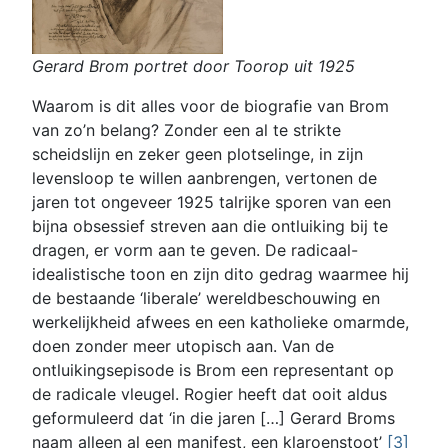
Gerard Brom portret door Toorop uit 1925
Waarom is dit alles voor de biografie van Brom
van zo’n belang? Zonder een al te strikte
scheidslijn en zeker geen plotselinge, in zijn
levensloop te willen aanbrengen, vertonen de
jaren tot ongeveer 1925 talrijke sporen van een
bijna obsessief streven aan die ontluiking bij te
dragen, er vorm aan te geven. De radicaal-
idealistische toon en zijn dito gedrag waarmee hij
de bestaande ‘liberale’ wereldbeschouwing en
werkelijkheid afwees en een katholieke omarmde,
doen zonder meer utopisch aan. Van de
ontluikingsepisode is Brom een representant op
de radicale vleugel. Rogier heeft dat ooit aldus
geformuleerd dat ‘in die jaren […] Gerard Broms
naam alleen al een manifest, een klaroenstoot’
[3]