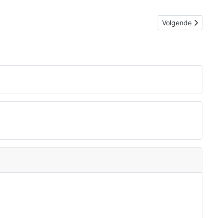
Volgende artikel:
Volgende