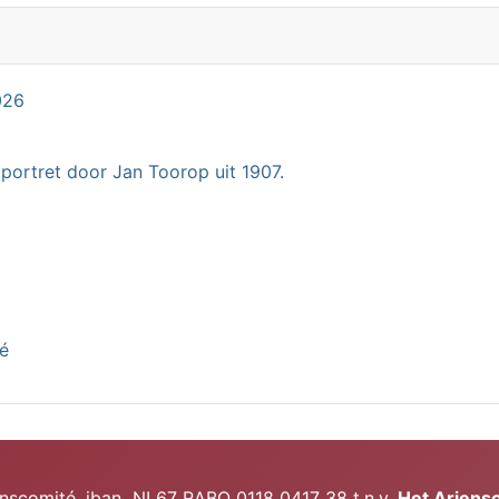
026
 portret door Jan Toorop uit 1907.
té
 iban NL67 RABO 0118 0417 38 t.n.v.
Het Arie
ns