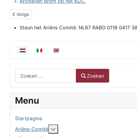
Archieven Brom op het KDC.
Vorig artikel: Lezing door A.Ariëns in 1917
Vorige
Steun het Ariëns Comité:
NL67 RABO 0118 0417 3
Selecteer de taal
Zoeken
Zoeken
Menu
Startpagina
Meer over: Ariëns-Comité
Ariëns-Comité