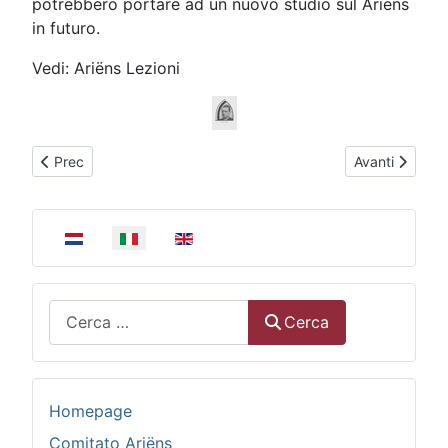
potrebbero portare ad un nuovo studio sul Ariëns
in futuro.
Vedi: Ariëns Lezioni
Articolo precedente: Il suo patrimonio reale
Articolo succe
Prec
Avanti
Seleziona la tua lingua
Cerca
Cerca
Homepage
Comitato Ariëns