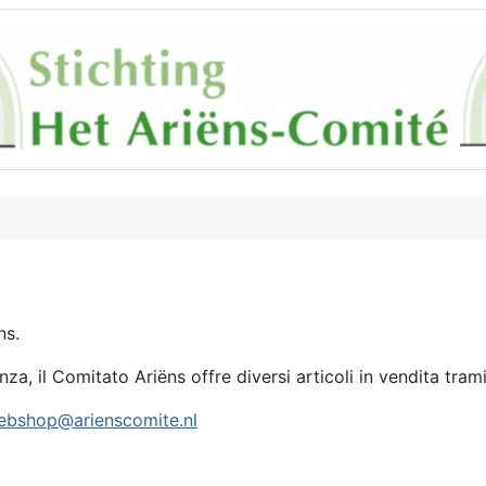
ns.
za, il Comitato Ariëns offre diversi articoli in vendita trami
ebshop@arienscomite.nl