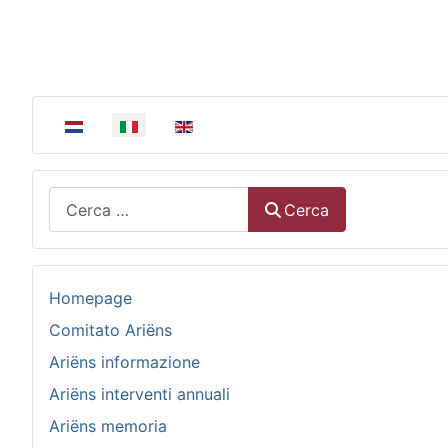
Seleziona la tua lingua
Cerca
Cerca
Homepage
Comitato Ariëns
Ariëns informazione
Ariëns interventi annuali
Ariëns memoria