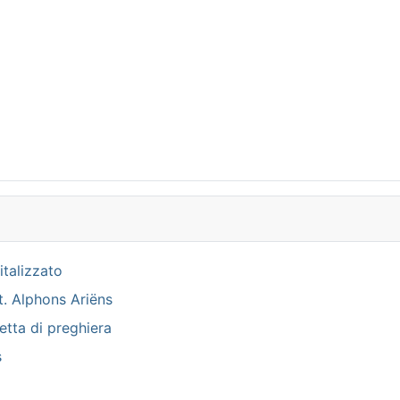
italizzato
tt. Alphons Ariëns
etta di preghiera
s