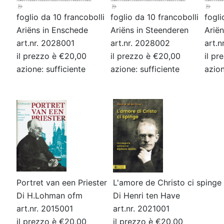
foglio da 10 francobolli
foglio da 10 francobolli
fogli
Ariëns in Enschede
Ariëns in Steenderen
Arië
art.nr. 2028001
art.nr. 2028002
art.
il prezzo è €20,00
il prezzo è €20,00
il pr
azione: sufficiente
azione: sufficiente
azion
Portret van een Priester
L'amore de Christo ci sping
Di H.Lohman ofm
Di Henri ten Have
art.nr. 2015001
art.nr. 2021001
il prezzo è €20,00
il prezzo è €20,00