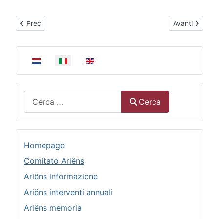
Articolo precedente: L'organizzazione di incontri
Articolo succe
Prec
Avanti
Seleziona la tua lingua
Cerca
Cerca
Homepage
Comitato Ariëns
Ariëns informazione
Ariëns interventi annuali
Ariëns memoria