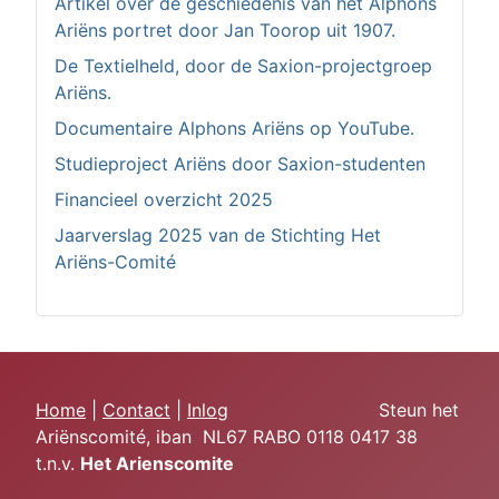
Artikel over de geschiedenis van het Alphons
Ariëns portret door Jan Toorop uit 1907.
De Textielheld, door de Saxion-projectgroep
Ariëns.
Documentaire Alphons Ariëns op YouTube.
Studieproject Ariëns door Saxion-studenten
Financieel overzicht 2025
Jaarverslag 2025 van de Stichting Het
Ariëns-Comité
Home
|
Contact
|
Inlog
Steun het
Ariënscomité, iban NL67 RABO 0118 0417 38
t.n.v.
Het Arie
nscomite