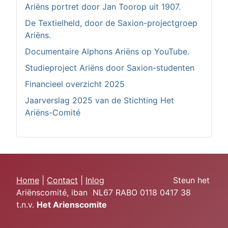
Ariëns portret door Jan Toorop uit 1907.
De Textielheld, door de Saxion-projectgroep
Ariëns.
Documentaire Alphons Ariëns op YouTube.
Studieproject Ariëns door Saxion-studenten
Financieel overzicht 2025
Jaarverslag 2025 van de Stichting Het
Ariëns-Comité
Home
|
Contact
|
Inlog
Steun het
Ariënscomité, iban NL67 RABO 0118 0417 38
t.n.v.
Het Arie
nscomite