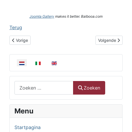
Joomla Gallery
makes it better. Balbooa.com
Terug
Vorig artikel: Fotoreportage uitreiking Ariënsprijs 2019
Volgende artikel: 
Vorige
Volgende
Selecteer de taal
Zoeken
Zoeken
Menu
Startpagina