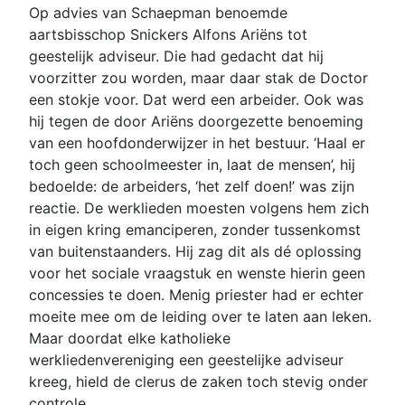
Op advies van Schaepman benoemde
aartsbisschop Snickers Alfons Ariëns tot
geestelijk adviseur. Die had gedacht dat hij
voorzitter zou worden, maar daar stak de Doctor
een stokje voor. Dat werd een arbeider. Ook was
hij tegen de door Ariëns doorgezette benoeming
van een hoofdonderwijzer in het bestuur. ‘Haal er
toch geen schoolmeester in, laat de mensen’, hij
bedoelde: de arbeiders, ‘het zelf doen!’ was zijn
reactie. De werklieden moesten volgens hem zich
in eigen kring emanciperen, zonder tussenkomst
van buitenstaanders. Hij zag dit als dé oplossing
voor het sociale vraagstuk en wenste hierin geen
concessies te doen. Menig priester had er echter
moeite mee om de leiding over te laten aan leken.
Maar doordat elke katholieke
werkliedenvereniging een geestelijke adviseur
kreeg, hield de clerus de zaken toch stevig onder
controle.