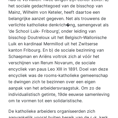
het sociale gedachtegoed van de bisschop van
Mainz, Wilhelm von Keteler, heeft daartoe een
belangrijke aanzet gegeven. Net als trouwens de
verlichte katholieke denkrich�ng, samengevat als
‘de School Luik- Fribourg’, onder leiding van
bisschop Doutreloux uit het Belgisch-Wallonische
Luik en kardinaal Mermillod uit het Zwitserse
kanton Fribourg. En b) de sociale bezinning van
Schaepman en Ariëns voltrok zich al vóór het
verschijnen van Rerum Novarum, de sociale
encycliek van paus Leo XIII in 1891. Doel van deze
encycliek was de rooms-katholieke gemeenschap
te dwingen zich te bezinnen over een eigen
aanpak van het arbeidersvraagstuk. Om zo de
individualistisch getinte, 19de eeuwse samenleving
om te vormen tot een solidaristische.
De katholieke arbeiders organiseerden zich
aanvankelijk vooral buiten bereik van de r.-k. kerk.