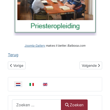
Joomla Gallery
makes it better. Balbooa.com
Terug
Vorig artikel: Foto's opening expositie Haaksbergen
Volgende artikel:
Vorige
Volgende
Selecteer de taal
Zoeken
Zoeken