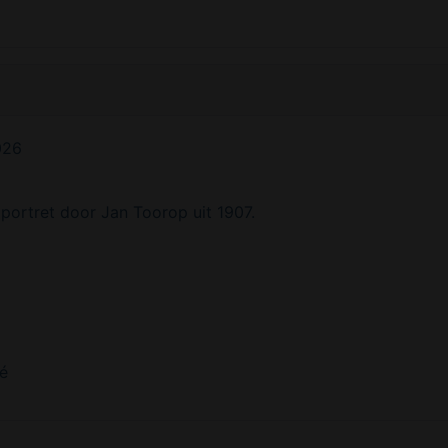
026
 portret door Jan Toorop uit 1907.
té