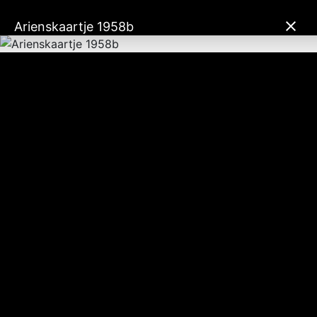
Arienskaartje 1958b
U bevindt zich hier:
Startpagina
Fotogalerij
Foto's m.b.t. het zaligmakingsproces
Foto's m.b.t. het
zaligmakingsproces